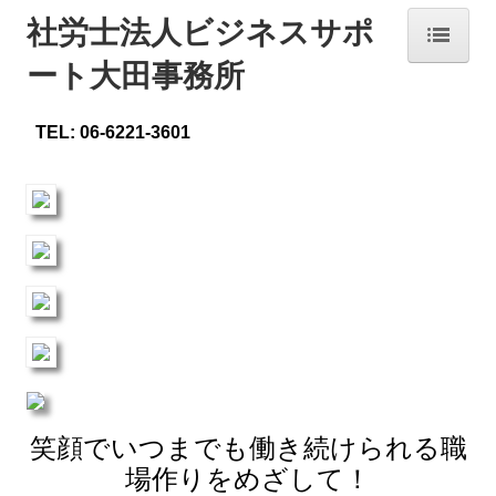
社労士法人ビジネスサポ
ート大田事務所
ホーム
TEL: 06-6221-360
1
事務所紹介
経営理念
セミナー案内
料金について
お問合せ
笑顔でいつまでも働き続けられる職
場作りをめざして！